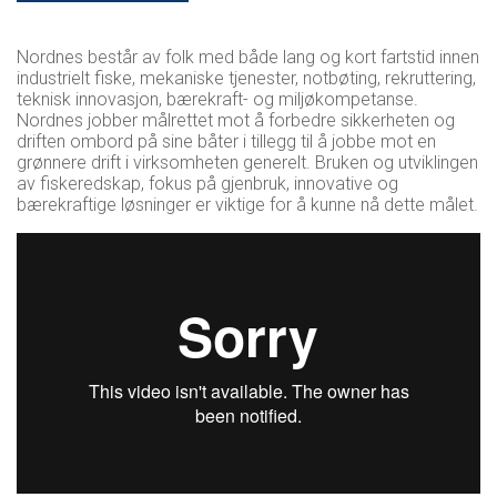
Nordnes består av folk med både lang og kort fartstid innen
industrielt fiske, mekaniske tjenester, notbøting, rekruttering,
teknisk innovasjon, bærekraft- og miljøkompetanse.
Nordnes jobber målrettet mot å forbedre sikkerheten og
driften ombord på sine båter i tillegg til å jobbe mot en
grønnere drift i virksomheten generelt. Bruken og utviklingen
av fiskeredskap, fokus på gjenbruk, innovative og
bærekraftige løsninger er viktige for å kunne nå dette målet.