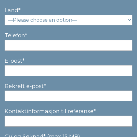
Land*
Telefon*
E-post*
Bekreft e-post*
Kontaktinformasjon til referanse*
CV og Søknad* (max 15 MB)