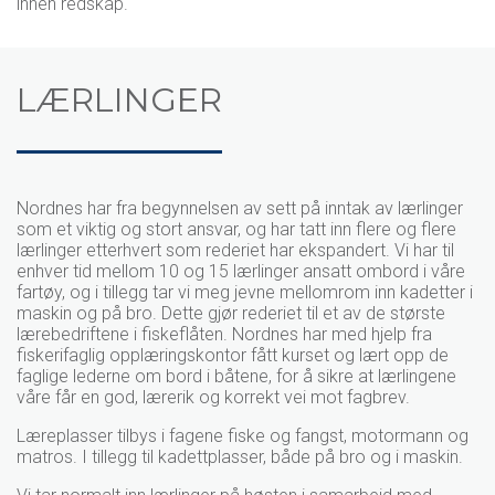
innen redskap.
LÆRLINGER
Nordnes har fra begynnelsen av sett på inntak av lærlinger
som et viktig og stort ansvar, og har tatt inn flere og flere
lærlinger etterhvert som rederiet har ekspandert.
Vi har til
enhver tid mellom 10 og 15 lærlinger ansatt ombord i våre
fartøy, og i tillegg tar vi meg jevne mellomrom inn kadetter i
maskin og på bro.
Dette gjør rederiet til et av de største
lærebedriftene i fiskeflåten. Nordnes har med hjelp fra
fiskerifaglig opplæringskontor fått kurset og lært opp de
faglige lederne om bord i båtene, for å sikre at lærlingene
våre får en god, lærerik og korrekt vei mot fagbrev.
Læreplasser tilbys i fagene fiske og fangst, motormann og
matros. I tillegg til kadettplasser, både på bro og i maskin.