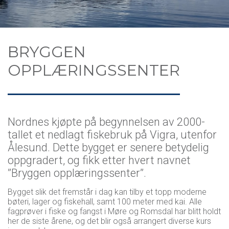
MEKANISKE TJENESTER
NORDSTAR
ARTER
BRYGGEN OPPLÆRINGSSENTER
KONTAKT OSS
NORDBAS
BEARBEIDING
LÆRLINGER
BRYGGEN
VOLLEROSA
FANGSTOMRÅDE
LEDIGE STILLINGER
OPPLÆRINGSSENTER
KVALITET OG SERTIFISERING
SØK JOBB HOS OSS
REDERIET
Nordnes kjøpte på begynnelsen av 2000-
tallet et nedlagt fiskebruk på Vigra, utenfor
Ålesund. Dette bygget er senere betydelig
oppgradert, og fikk etter hvert navnet
”Bryggen opplæringssenter”.
Bygget slik det fremstår i dag kan tilby et topp moderne
bøteri, lager og fiskehall, samt 100 meter med kai. Alle
fagprøver i fiske og fangst i Møre og Romsdal har blitt holdt
her de siste årene, og det blir også arrangert diverse kurs